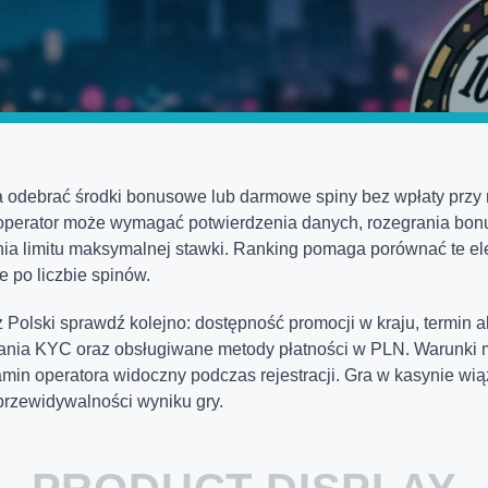
odebrać środki bonusowe lub darmowe spiny bez wpłaty przy re
operator może wymagać potwierdzenia danych, rozegrania bonu
nia limitu maksymalnej stawki. Ranking pomaga porównać te e
e po liczbie spinów.
z Polski sprawdź kolejno: dostępność promocji w kraju, termin ak
ania KYC oraz obsługiwane metody płatności w PLN. Warunki m
min operatora widoczny podczas rejestracji. Gra w kasynie wiąż
przewidywalności wyniku gry.