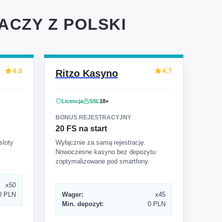
ACZY Z POLSKI
4.8
4.7
Ritzo Kasyno
Licencja
SSL
18+
BONUS REJESTRACYJNY
20 FS na start
 sloty
Wyłącznie za samą rejestrację.
Nowoczesne kasyno bez depozytu
zoptymalizowane pod smartfony.
x50
0 PLN
Wager:
x45
Min. depozyt:
0 PLN