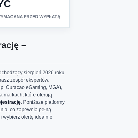
YC
WYMAGANA PRZED WYPŁATĄ
rację –
dchodzący sierpień 2026 roku.
asz zespół ekspertów.
np. Curacao eGaming, MGA),
a markach, które oferują
jestrację
. Poniższe platformy
nia, co zapewnia pełną
 wybierz ofertę idealnie